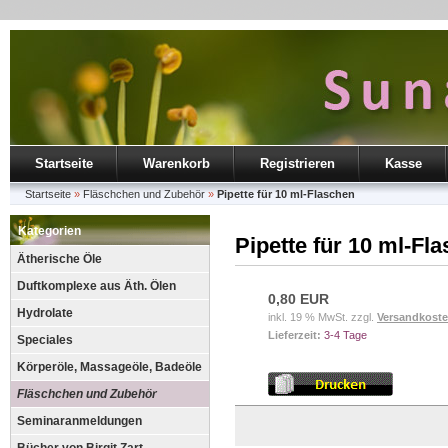
Startseite
Warenkorb
Registrieren
Kasse
Startseite
»
Fläschchen und Zubehör
»
Pipette für 10 ml-Flaschen
Kategorien
Pipette für 10 ml-Fl
Ätherische Öle
Duftkomplexe aus Äth. Ölen
0,80 EUR
Hydrolate
inkl. 19 % MwSt. zzgl.
Versandkost
Lieferzeit:
3-4 Tage
Speciales
Körperöle, Massageöle, Badeöle
Fläschchen und Zubehör
Seminaranmeldungen