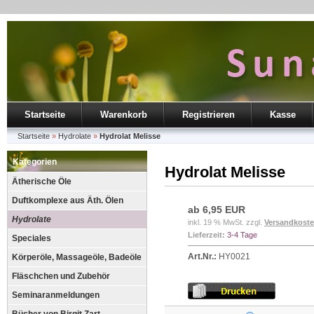
Startseite
Warenkorb
Registrieren
Kasse
Startseite
»
Hydrolate
»
Hydrolat Melisse
Kategorien
Hydrolat Melisse
Ätherische Öle
Duftkomplexe aus Äth. Ölen
ab 6,95 EUR
Hydrolate
inkl. 19 % MwSt. zzgl.
Versandkost
Lieferzeit:
3-4 Tage
Speciales
Art.Nr.:
HY0021
Körperöle, Massageöle, Badeöle
Fläschchen und Zubehör
Seminaranmeldungen