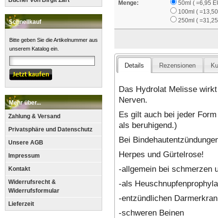
Bücher von Birgit Zart
Menge:
50ml ( =6,95 E
100ml ( =13,5
250ml ( =31,2
Schnellkauf
Bitte geben Sie die Artikelnummer aus
unserem Katalog ein.
Details
Rezensionen
Ku
Das Hydrolat Melisse wirkt
Nerven.
Mehr über...
Es gilt auch bei jeder Form
Zahlung & Versand
als beruhigend.)
Privatsphäre und Datenschutz
Bei Bindehautentzündungen
Unsere AGB
Herpes und Gürtelrose!
Impressum
-allgemein bei schmerzen
Kontakt
-als Heuschnupfenprophyl
Widerrufsrecht &
Widerrufsformular
-entzündlichen Darmerkra
Lieferzeit
-schweren Beinen