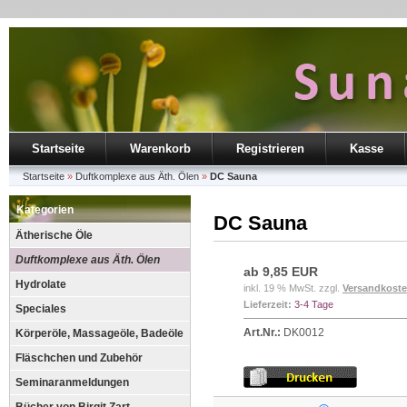
Startseite
Warenkorb
Registrieren
Kasse
Startseite
»
Duftkomplexe aus Äth. Ölen
»
DC Sauna
Kategorien
DC Sauna
Ätherische Öle
Duftkomplexe aus Äth. Ölen
ab 9,85 EUR
Hydrolate
inkl. 19 % MwSt. zzgl.
Versandkost
Lieferzeit:
3-4 Tage
Speciales
Art.Nr.:
DK0012
Körperöle, Massageöle, Badeöle
Fläschchen und Zubehör
Seminaranmeldungen